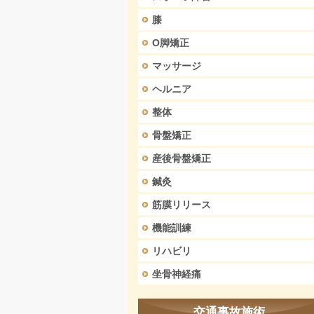
膝
O脚矯正
マッサージ
ヘルニア
整体
骨盤矯正
産後骨盤矯正
鍼灸
筋膜リリース
機能訓練
リハビリ
坐骨神経痛
交通事故施術