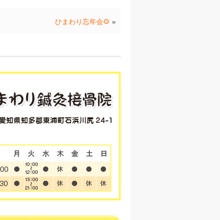
ひまわり忘年会🌻
»