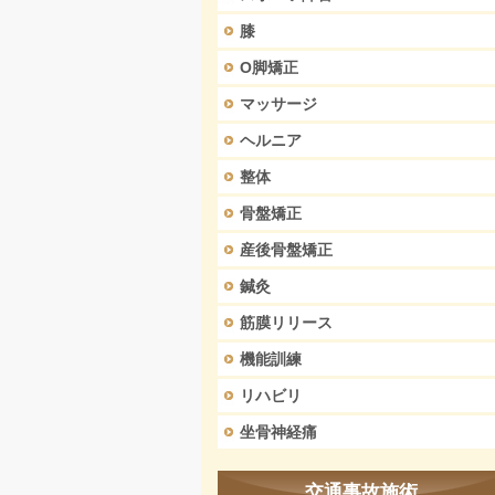
膝
O脚矯正
マッサージ
ヘルニア
整体
骨盤矯正
産後骨盤矯正
鍼灸
筋膜リリース
機能訓練
リハビリ
坐骨神経痛
交通事故施術