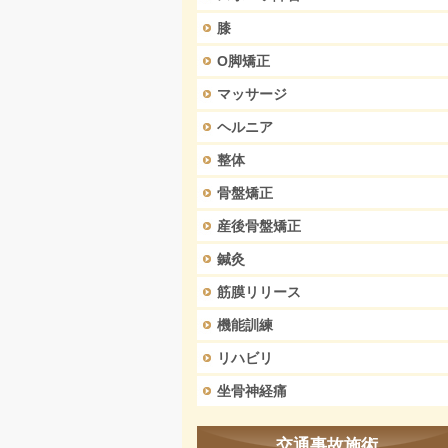
膝
O脚矯正
マッサージ
ヘルニア
整体
骨盤矯正
産後骨盤矯正
鍼灸
筋膜リリース
機能訓練
リハビリ
坐骨神経痛
交通事故施術