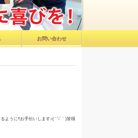
ス
お問い合わせ
うに‼︎お手伝いします♪( ´▽｀)皆様