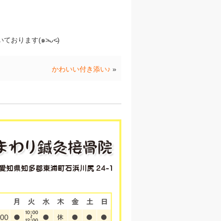
ります(๑˃̵ᴗ˂̵)
かわいい付き添い♪
»