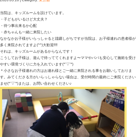
Blog記事一覧
>
未分類
> キッズルーム☆
キッズルーム☆
2020.03.16 | Category:
未分類
当院は、キッズルームを設けています。
・子どもがいるけど大丈夫？
・待つ事出来るか心配
・赤ちゃんも一緒に来院したい
なかなかお子様がいらっしゃると躊躇しがちですが当院
多く来院されてますよ(^^)大歓迎‼︎‼︎
それは、キッズルームがあるからなんです！