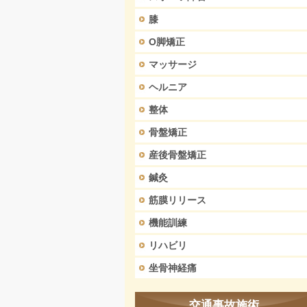
膝
O脚矯正
マッサージ
ヘルニア
整体
骨盤矯正
産後骨盤矯正
鍼灸
筋膜リリース
機能訓練
リハビリ
坐骨神経痛
交通事故施術