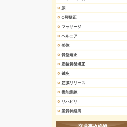
膝
O脚矯正
マッサージ
ヘルニア
整体
骨盤矯正
産後骨盤矯正
鍼灸
筋膜リリース
機能訓練
リハビリ
坐骨神経痛
交通事故施術