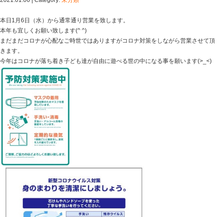
Blog記事一覧
>
未分類
> 新年明けましておめでとうござ
新年明けましておめでとうございます
2021.01.06 | Category:
未分類
本日1月6日（水）から通常通り営業を致します。
本年も宜しくお願い致します(^ ^)
まだまだコロナが心配なご時世ではありますがコロナ対
きます。
今年はコロナが落ち着き子ども達が自由に遊べる世の中にな