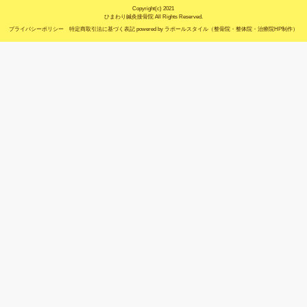
所在地
〒470-2103 愛知県知多郡東浦町石浜川
駐車場
6台あり
電話番号
0562-22-1365
火曜日のみお電話・メールでのご予約
予 約
（※火曜日が完全自費施術の為）
休診日
木曜日、祝祭日、土・日曜午後